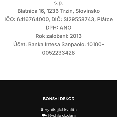
s.p.
Blatnica 16, 1236 Trzin, Slovinsko
IČO: 6416764000, DIČ: SI29558743, Plátce
DPH: ANO
Rok založení: 2013
Účet: Banka Intesa Sanpaolo: 10100-
0052233428
BONSAI DEKOR
♛ Vynikající kvalita
⛟ Rychlé dodání