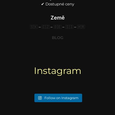
✔︎ Dostupné ceny
Země
🇸🇰
–
🇨🇿
–
🇩🇪
–
🇸🇮
–
🇭🇷
BLOG
Instagram
Follow on Instagram