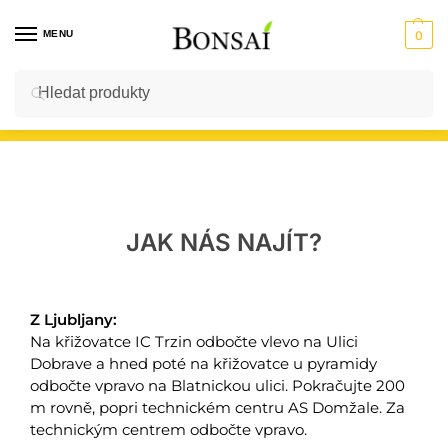
MENU
0
Hledat
Vstup do E-SHOPU
JAK NÁS NAJÍT?
Z Ljubljany:
Na křižovatce IC Trzin odbočte vlevo na Ulici
Dobrave a hned poté na křižovatce u pyramidy
odbočte vpravo na Blatnickou ulici. Pokračujte 200
m rovně, popri technickém centru AS Domžale. Za
technickým centrem odbočte vpravo.