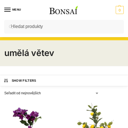
MENU
0
Hledat
Vstup do E-SHOPU
umělá větev
SHOW FILTERS