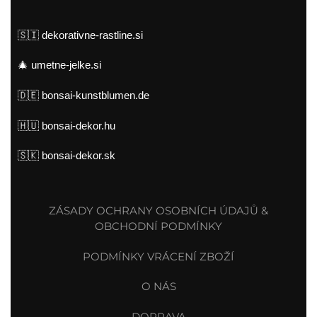
🇸🇮
dekorativne-rastline.si
🎄
umetne-jelke.si
🇩🇪
bonsai-kunstblumen.de
🇭🇺
bonsai-dekor.hu
🇸🇰
bonsai-dekor.sk
ZÁSADY OCHRANY OSOBNÍCH ÚDAJŮ &
OBCHODNÍ PODMÍNKY
PODMÍNKY VRÁCENÍ ZBOŽÍ
O NÁS
DOPRAVA