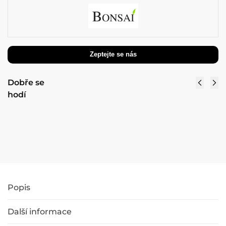
Dekorativní květináč Helij bílý 43 x 33 cm
75,94
€
89,34
€
s DPH
s DPH
Přidat do košíku
Popis
Další informace