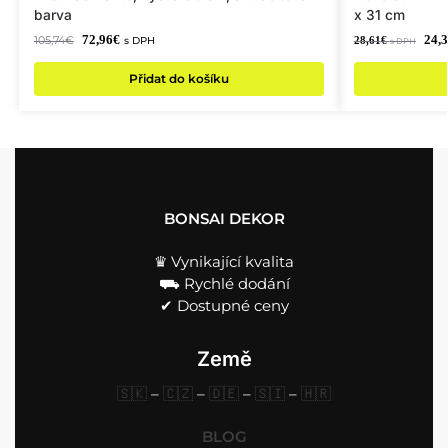
barva
x 31 cm
72,96
€
24,
105,74
€
28,61
€
s DPH
s DPH
Přidat do košíku
BONSAI DEKOR
♛ Vynikající kvalita
⛟ Rychlé dodání
✔︎ Dostupné ceny
Země
🇸🇰
–
🇨🇿
–
🇩🇪
–
🇸🇮
–
🇭🇷
BLOG