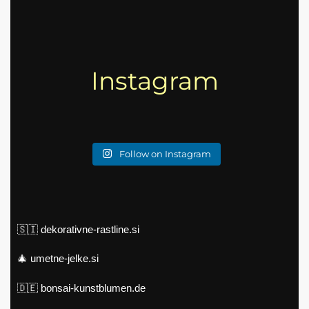
Instagram
Follow on Instagram
🇸🇮
dekorativne-rastline.si
🎄
umetne-jelke.si
🇩🇪
bonsai-kunstblumen.de