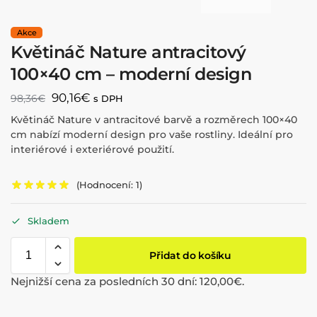
Květináč Nature antracitový
100×40 cm – moderní design
90,16
€
98,36
€
s DPH
Květináč Nature v antracitové barvě a rozměrech 100×40
cm nabízí moderní design pro vaše rostliny. Ideální pro
interiérové i exteriérové použití.
(Hodnocení:
1
)
Skladem
Přidat do košíku
Nejnižší cena za posledních 30 dní:
120,00
€
.