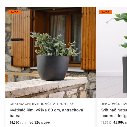
DEKORAČNÍ KVĚTINÁČE A TRUHLÍKY
DEKORAČNÍ KV
Květináč Rim, výška 60 cm, antracitová
Květináč Natu
barva
moderní desig
80,12
€
45,90
€
94,26
€
48,36
€
s DPH
s DPH