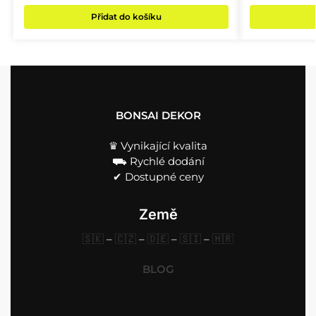
Přidat do košíku
BONSAI DEKOR
♛ Vynikající kvalita
⛟ Rychlé dodání
✔︎ Dostupné ceny
Země
🇸🇰
–
🇨🇿
–
🇩🇪
–
🇸🇮
–
🇭🇷
BLOG