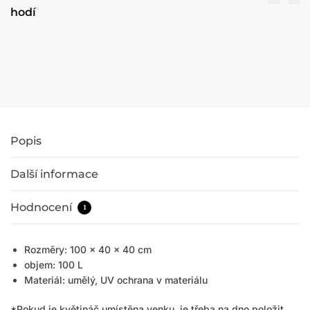
Květináč Nature 40 x 40 cm antracitový –
moderní design
45,90
€
48,36
€
s DPH
Přidat do košíku
Popis
Další informace
Hodnocení
1
Rozměry: 100 x 40 x 40 cm
objem: 100 L
Materiál: umělý, UV ochrana v materiálu
*Pokud je květináč umístěna venku, je třeba na dno položit