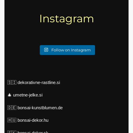
Instagram
Follow on Instagram
🇸🇮
dekorativne-rastline.si
🎄
umetne-jelke.si
🇩🇪
bonsai-kunstblumen.de
🇭🇺
bonsai-dekor.hu
🇸🇰
bonsai-dekor.sk