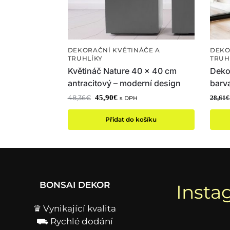
DEKORAČNÍ KVĚTINÁČE A
DEKO
TRUHLÍKY
TRUH
Květináč Nature 40 x 40 cm
Dekor
antracitový – moderní design
barva
45,90
€
48,36
€
s DPH
28,61
€
Přidat do košíku
BONSAI DEKOR
Insta
♛ Vynikající kvalita
⛟ Rychlé dodání