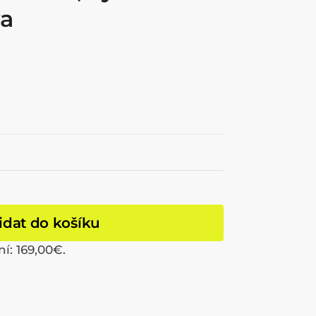
va
idat do košíku
ní:
169,00
€
.