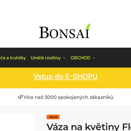
če a truhlíky
Umělé rostliny
OBCHOD
Vstup do E-SHOPU
🌿
Více než 3000 spokojených zákazníků
Váza na květiny F