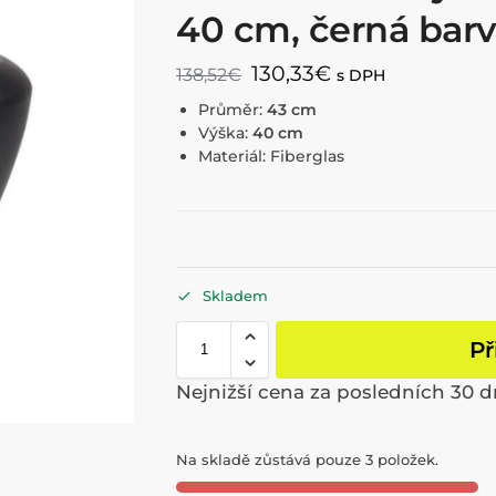
40 cm, černá bar
130,33
€
138,52
€
s DPH
Průměr:
43 cm
Výška:
40 cm
Materiál: Fiberglas
Skladem
Př
Nejnižší cena za posledních 30 d
Na skladě zůstává pouze 3 položek.