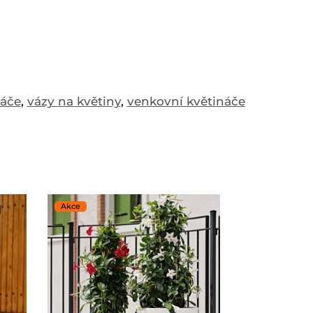
náče
,
vázy na květiny
,
venkovní květináče