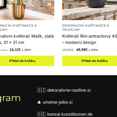
RAČNÍ KVĚTINÁČE A
DEKORAČNÍ KVĚTINÁČE A
LÍKY
TRUHLÍKY
ativní květináč Malik, zlatá
Květináč Rim antracitový 4
, 31 x 31 cm
– moderní design
24,32
€
40,90
€
48,36
€
s DPH
s DPH
s DPH
Přidat do košíku
Přidat do košíku
🇸🇮
dekorativne-rastline.si
gram
🎄
umetne-jelke.si
🇩🇪
bonsai-kunstblumen.de