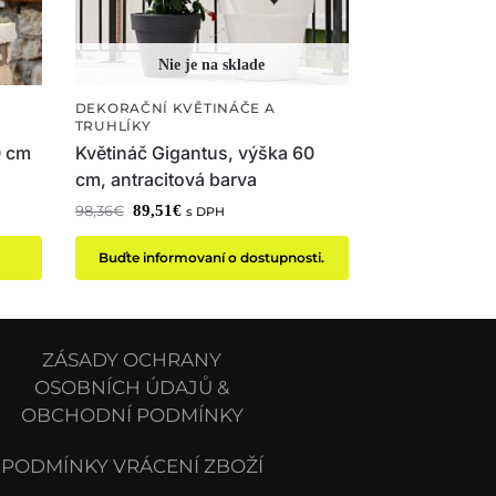
DEKORAČNÍ KVĚTINÁČE A
TRUHLÍKY
0 cm
Květináč Gigantus, výška 60
cm, antracitová barva
89,51
€
98,36
€
s DPH
Buďte informovaní o dostupnosti.
ZÁSADY OCHRANY
OSOBNÍCH ÚDAJŮ &
OBCHODNÍ PODMÍNKY
PODMÍNKY VRÁCENÍ ZBOŽÍ