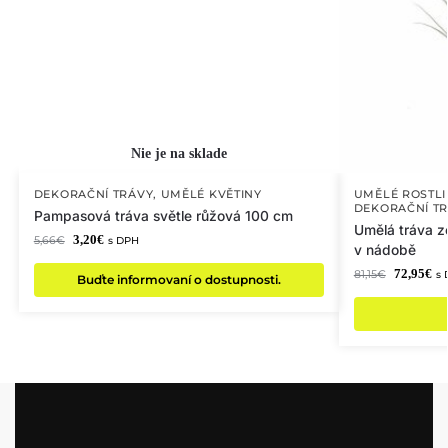
DEKORAČNÍ TRÁVY
,
UMĚLÉ KVĚTINY
UMĚLÉ ROSTL
DEKORAČNÍ T
Pampasová tráva světle růžová 100 cm
Umělá tráva z
3,20
€
5,66
€
s DPH
v nádobě
72,95
€
81,15
€
s
Buďte informovaní o dostupnosti.