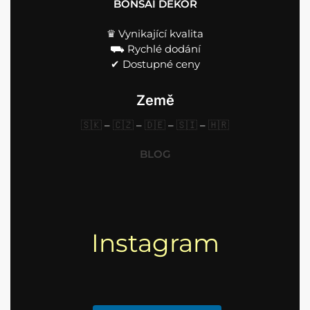
BONSAI DEKOR
♛ Vynikající kvalita
⛟ Rychlé dodání
✔︎ Dostupné ceny
Země
🇸🇰
–
🇨🇿
–
🇩🇪
–
🇸🇮
–
🇭🇷
BLOG
Instagram