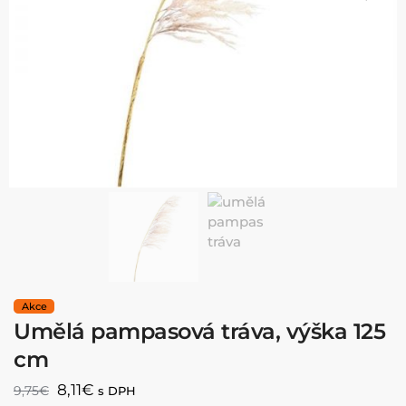
Umělá pampasová tráva, výška 125
cm
8,11
€
9,75
€
s DPH