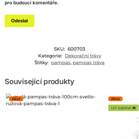
pro budoucí komentáře.
SKU:
600703
Kategorie:
Dekorační trávy
Štítky:
pampas
,
pampas tráva
Související produkty
UV odolné 🌦️