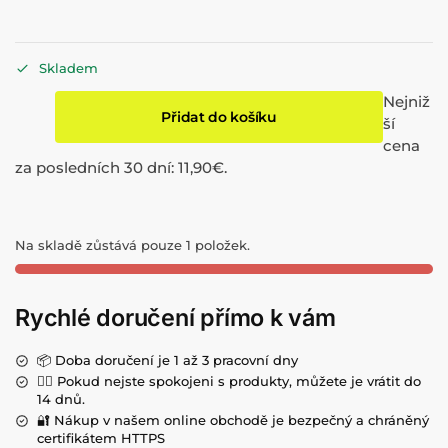
Skladem
Nejniž
Přidat do košíku
ší
cena
za posledních 30 dní:
11,90
€
.
Na skladě zůstává pouze 1 položek.
Rychlé doručení přímo k vám
📦 Doba doručení je 1 až 3 pracovní dny
💁‍♀️ Pokud nejste spokojeni s produkty, můžete je vrátit do
14 dnů.
🔐 Nákup v našem online obchodě je bezpečný a chráněný
certifikátem HTTPS