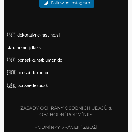
Follow on Instagram
🇸🇮
dekorativne-rastline.si
🎄
umetne-jelke.si
🇩🇪
bonsai-kunstblumen.de
🇭🇺
bonsai-dekor.hu
🇸🇰
bonsai-dekor.sk
ZÁSADY OCHRANY OSOBNÍCH ÚDAJŮ &
OBCHODNÍ PODMÍNKY
PODMÍNKY VRÁCENÍ ZBOŽÍ