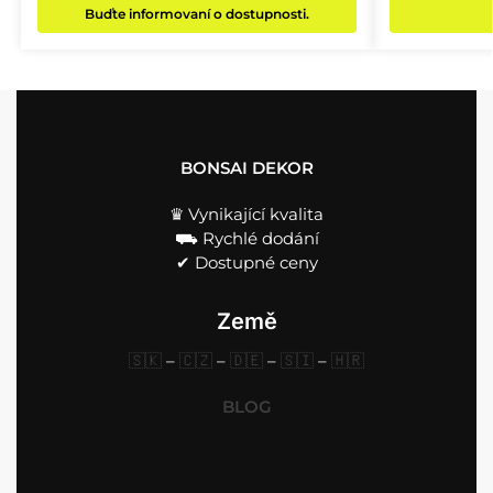
Buďte informovaní o dostupnosti.
BONSAI DEKOR
♛ Vynikající kvalita
⛟ Rychlé dodání
✔︎ Dostupné ceny
Země
🇸🇰
–
🇨🇿
–
🇩🇪
–
🇸🇮
–
🇭🇷
BLOG