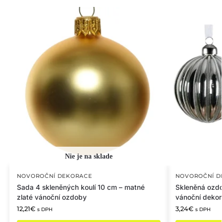
NOVOROČNÍ DEKORACE
NOVOROČNÍ D
Sada 4 skleněných koulí 10 cm – matné
Skleněná ozdo
zlaté vánoční ozdoby
vánoční deko
12,21
€
3,24
€
s DPH
s DPH