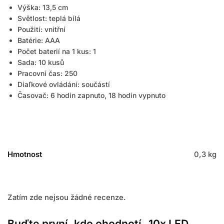
Výška: 13,5 cm
Světlost: teplá bílá
Použití: vnitřní
Batérie: AAA
Počet baterií na 1 kus: 1
Sada: 10 kusů
Pracovní čas: 250
Diaľkové ovládání: součástí
Časovač: 6 hodin zapnuto, 18 hodin vypnuto
Hmotnost
0,3 kg
Zatím zde nejsou žádné recenze.
Buďte první, kdo ohodnotí „10x LED