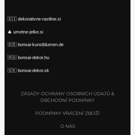
🇸🇮
dekorativne-rastline.si
🎄
umetne-jelke.si
🇩🇪
bonsai-kunstblumen.de
🇭🇺
bonsai-dekor.hu
🇸🇰
bonsai-dekor.sk
ZÁSADY OCHRANY OSOBNÍCH ÚDAJŮ &
OBCHODNÍ PODMÍNKY
PODMÍNKY VRÁCENÍ ZBOŽÍ
O NÁS