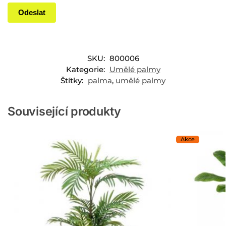
SKU:
800006
Kategorie:
Umělé palmy
Štítky:
palma
,
umělé palmy
Související produkty