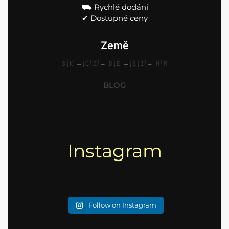
⛟ Rychlé dodání
✔︎ Dostupné ceny
Země
🇸🇰
–
🇨🇿
–
🇩🇪
–
🇸🇮
–
🇭🇷
BLOG
Instagram
Follow on Instagram