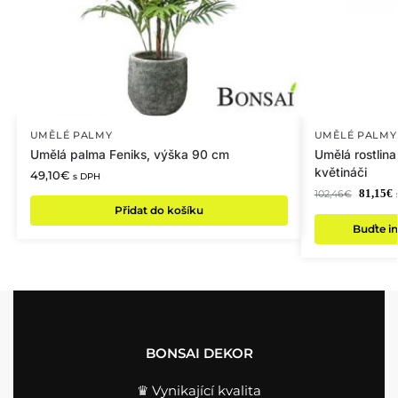
UMĚLÉ PALMY
UMĚLÉ PALMY
Umělá palma Feniks, výška 90 cm
Umělá rostlin
květináči
49,10
€
s DPH
81,15
€
102,46
€
Přidat do košíku
Buďte in
BONSAI DEKOR
♛ Vynikající kvalita