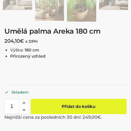
Umělá palma Areka 180 cm
204,10
€
s DPH
Výška:
180 cm
Přirozený vzhled
Skladem
Přidat do košíku
Nejnižší cena za posledních 30 dní:
249,00
€
.