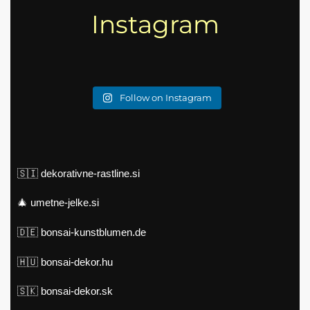
Instagram
Follow on Instagram
🇸🇮
dekorativne-rastline.si
🎄
umetne-jelke.si
🇩🇪
bonsai-kunstblumen.de
🇭🇺
bonsai-dekor.hu
🇸🇰
bonsai-dekor.sk