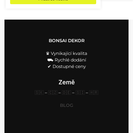
BONSAI DEKOR
♛ Vynikající kvalita
⛟ Rychlé dodání
✔︎ Dostupné ceny
Země
🇸🇰
–
🇨🇿
–
🇩🇪
–
🇸🇮
–
🇭🇷
BLOG