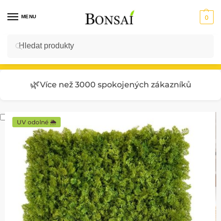
MENU
0
Hledat
Vstup do E-SHOPU
🌿
Více než 3000 spokojených zákazníků
UV odolné 🌦️