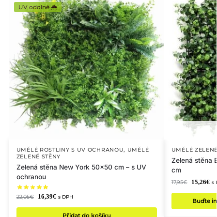
UV odolné 🌦️
UMĚLÉ ROSTLINY S UV OCHRANOU
,
UMĚLÉ
UMĚLÉ ZELENÉ
ZELENÉ STĚNY
Zelená stěna 
Zelená stěna New York 50×50 cm – s UV
cm
ochranou
15,26
€
17,95
€
s
16,39
€
22,05
€
s DPH
Buďte in
Přidat do košíku