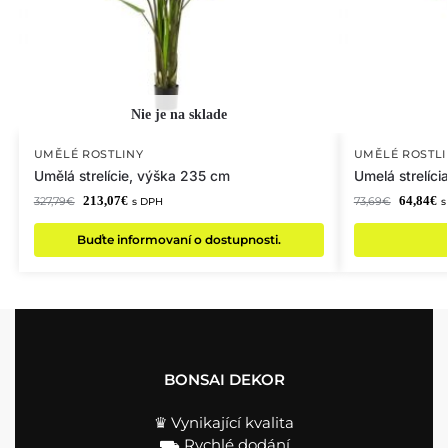
UMĚLÉ ROSTLINY
UMĚLÉ ROSTLI
Umělá strelície, výška 235 cm
Umelá strelíci
213,07
€
64,84
€
327,79
€
73,69
€
s DPH
s
Buďte informovaní o dostupnosti.
BONSAI DEKOR
♛ Vynikající kvalita
⛟ Rychlé dodání