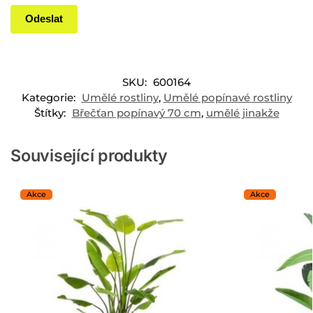
SKU:
600164
Kategorie:
Umělé rostliny
,
Umělé popínavé rostliny
Štítky:
Břečťan popínavý 70 cm
,
umělé jinakže
Související produkty