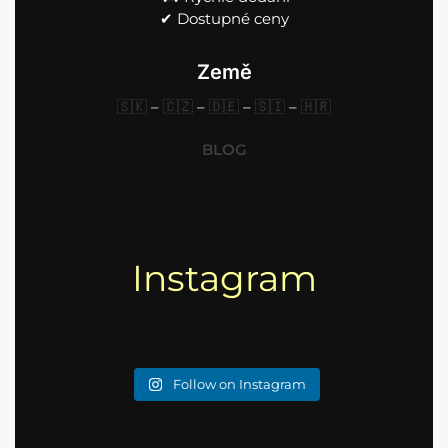
✔︎ Dostupné ceny
Země
🇸🇰
–
🇨🇿
–
🇩🇪
–
🇸🇮
–
🇭🇷
BLOG
Instagram
Follow on Instagram