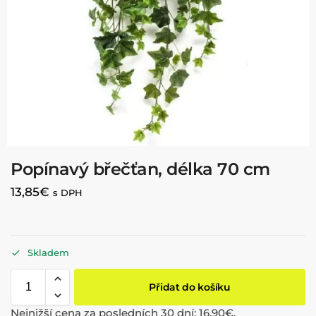
Popínavý břečťan, délka 70 cm
13,85
€
s DPH
Skladem
Přidat do košíku
Nejnižší cena za posledních 30 dní:
16,90
€
.