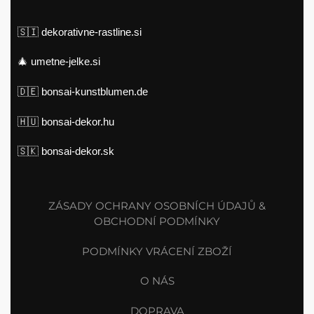
🇸🇮
dekorativne-rastline.si
🎄
umetne-jelke.si
🇩🇪
bonsai-kunstblumen.de
🇭🇺
bonsai-dekor.hu
🇸🇰
bonsai-dekor.sk
ZÁSADY OCHRANY OSOBNÍCH ÚDAJŮ &
OBCHODNÍ PODMÍNKY
PODMÍNKY VRÁCENÍ ZBOŽÍ
O NÁS
DOPRAVA