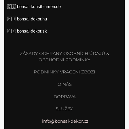
🇩🇪
bonsai-kunstblumen.de
🇭🇺
bonsai-dekor.hu
🇸🇰
bonsai-dekor.sk
ZÁSADY OCHRANY OSOBNÍCH ÚDAJŮ &
OBCHODNÍ PODMÍNKY
PODMÍNKY VRÁCENÍ ZBOŽÍ
O NÁS
DOPRAVA
SLUŽBY
info@bonsai-dekor.cz