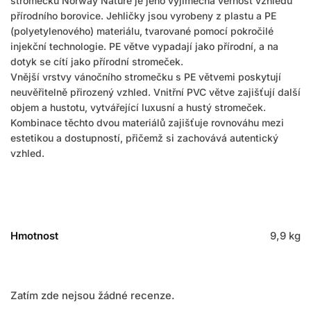
stromečku Norway Nature je jeho výjimečná věrnost vzhledu
přírodního borovice. Jehličky jsou vyrobeny z plastu a PE
(polyetylenového) materiálu, tvarované pomocí pokročilé
injekční technologie. PE větve vypadají jako přírodní, a na
dotyk se cítí jako přírodní stromeček.
Vnější vrstvy vánočního stromečku s PE větvemi poskytují
neuvěřitelně přirozený vzhled. Vnitřní PVC větve zajišťují další
objem a hustotu, vytvářející luxusní a hustý stromeček.
Kombinace těchto dvou materiálů zajišťuje rovnováhu mezi
estetikou a dostupností, přičemž si zachovává autentický
vzhled.
Hmotnost
9,9 kg
Zatím zde nejsou žádné recenze.