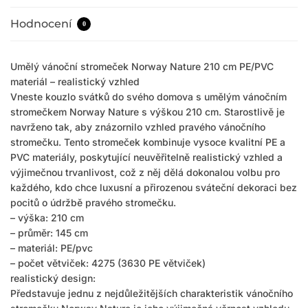
Hodnocení
0
Umělý vánoční stromeček Norway Nature 210 cm PE/PVC
materiál – realistický vzhled
Vneste kouzlo svátků do svého domova s umělým vánočním
stromečkem Norway Nature s výškou 210 cm. Starostlivě je
navrženo tak, aby znázornilo vzhled pravého vánočního
stromečku. Tento stromeček kombinuje vysoce kvalitní PE a
PVC materiály, poskytující neuvěřitelně realistický vzhled a
výjimečnou trvanlivost, což z něj dělá dokonalou volbu pro
každého, kdo chce luxusní a přirozenou sváteční dekoraci bez
pocitů o údržbě pravého stromečku.
– výška: 210 cm
– průměr: 145 cm
– materiál: PE/pvc
– počet větviček: 4275 (3630 PE větviček)
realistický design:
Představuje jednu z nejdůležitějších charakteristik vánočního