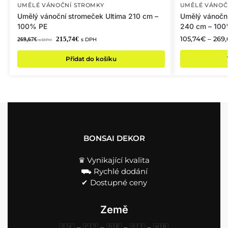
UMĚLÉ VÁNOČNÍ STROMKY
UMĚLÉ VÁNOČ
Umělý vánoční stromeček Ultima 210 cm –
Umělý vánočn
100% PE
240 cm – 100
105,74
€
–
269,
215,74
€
269,67
€
s DPH
s DPH
Přidat do košíku
BONSAI DEKOR
♛ Vynikající kvalita
⛟ Rychlé dodání
✔︎ Dostupné ceny
Země
🇸🇰
–
🇨🇿
–
🇩🇪
–
🇸🇮
–
🇭🇷