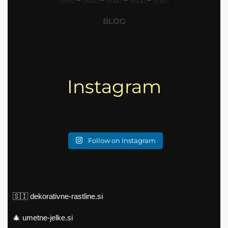
BLOG
Instagram
Follow on Instagram
🇸🇮
dekorativne-rastline.si
🎄
umetne-jelke.si