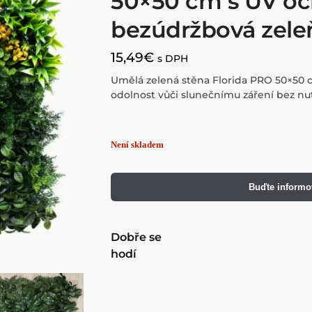
50×50 cm s UV oc
bezúdržbová zele
15,49
€
s DPH
Umělá zelená stěna Florida PRO 50×50 c
odolnost vůči slunečnímu záření bez nu
Buďte informo
Zelená stěna Florida 5
17,64
€
22,05
€
s DPH
Přidat do košíku