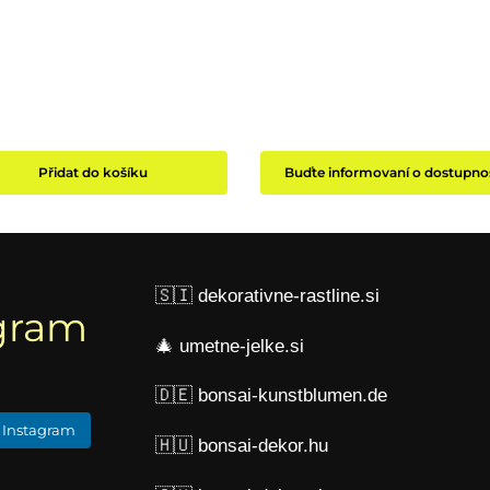
Přidat do košíku
Buďte informovaní o dostupnos
🇸🇮
dekorativne-rastline.si
gram
🎄
umetne-jelke.si
🇩🇪
bonsai-kunstblumen.de
 Instagram
🇭🇺
bonsai-dekor.hu