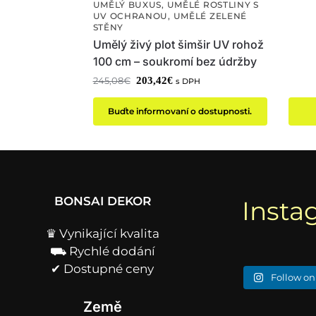
UMĚLÝ BUXUS
,
UMĚLÉ ROSTLINY S
UV OCHRANOU
,
UMĚLÉ ZELENÉ
STĚNY
Umělý živý plot šimšir UV rohož
100 cm – soukromí bez údržby
203,42
€
245,08
€
s DPH
Buďte informovaní o dostupnosti.
BONSAI DEKOR
Insta
♛ Vynikající kvalita
⛟ Rychlé dodání
✔︎ Dostupné ceny
Follow on
Země