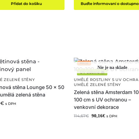
Přidat do košíku
Buďte informovaní o dostupnos
UV odolné 🌦️
É ZELENÉ STĚNY
UMĚLÉ ROSTLINY S UV OCHR
UMĚLÉ ZELENÉ STĚNY
inová stěna Lounge 50 x 50
Zelená stěna Amsterdam 10
 umělá zelená stěna
100 cm s UV ochranou –
0
€
s DPH
venkovní dekorace
90,16
€
114,67
€
s DPH