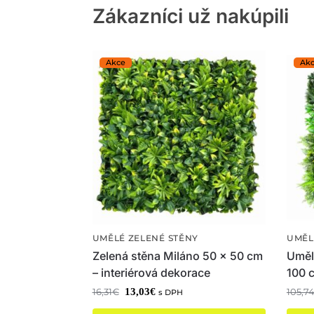
Zákazníci už nakúpili
UMĚLÉ ZELENÉ STĚNY
UMĚL
Zelená stěna Miláno 50 x 50 cm
Umělá
– interiérová dekorace
100 
13,03
€
16,31
€
105,7
s DPH