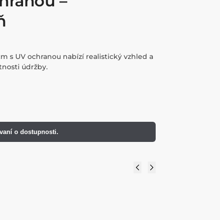
hranou –
ň
m s UV ochranou nabízí realistický vzhled a
tnosti údržby.
vaní o dostupnosti.
0x50 cm – s UV ochranou