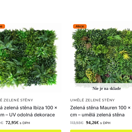
É ZELENÉ STĚNY
UMĚLÉ ZELENÉ STĚNY
 zelená stěna Ibiza 100 x
Zelená stěna Mauren 100 x
cm – UV odolná dekorace
cm – umělá zelená stěna
72,95
€
94,26
€
4
€
113,93
€
s DPH
s DPH