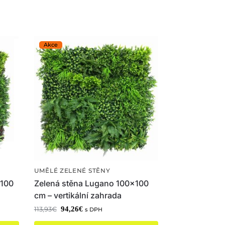
UMĚLÉ ZELENÉ STĚNY
 100
Zelená stěna Lugano 100×100
cm – vertikální zahrada
94,26
€
113,93
€
s DPH