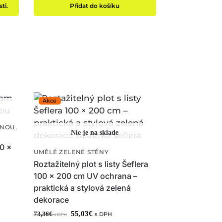
ti.
Přidat do košíku
ANOU
,
0 x
UMĚLÉ ZELENÉ STĚNY
Roztažitelný plot s listy Šeflera
100 × 200 cm UV ochrana –
praktická a stylová zelená
dekorace
55,03
€
73,36
€
s DPH
s DPH