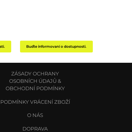
ti.
Buďte informovaní o dostupnosti.
ZÁSADY OCHRANY
OSOBNÍCH ÚDAJŮ &
OBCHODNÍ PODMÍNKY
PODMÍNKY VRÁCENÍ ZBOŽÍ
O NÁS
DOPRAVA