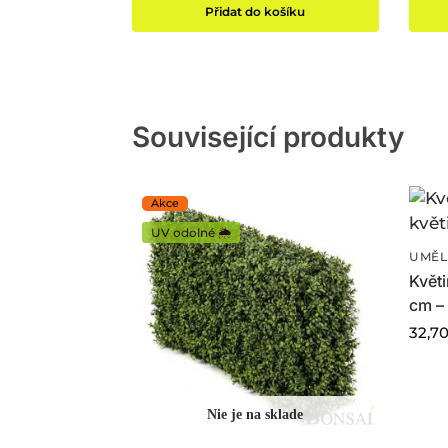
Přidat do košíku
Související produkty
UV odolné 🌦️
UMĚL
Květ
cm –
32,7