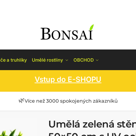
če a truhlíky
Umělé rostliny
OBCHOD
Vstup do E-SHOPU
🌿
Více než 3000 spokojených zákazníků
Umělá zelená stě