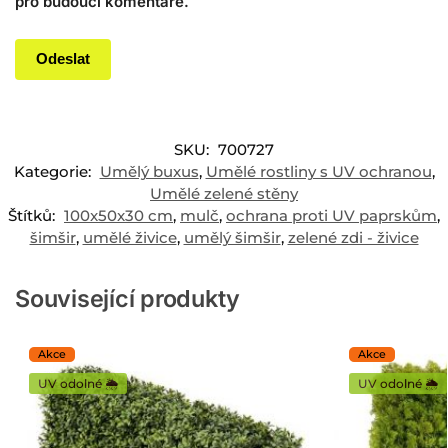
pro budoucí komentáře.
SKU:
700727
Kategorie:
Umělý buxus
,
Umělé rostliny s UV ochranou
,
Umělé zelené stěny
Štítků:
100x50x30 cm
,
mulč
,
ochrana proti UV paprskům
,
šimšir
,
umělé živice
,
umělý šimšir
,
zelené zdi - živice
Související produkty
UV odolné 🌦️
UV odolné 🌦️