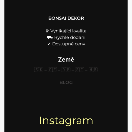
BONSAI DEKOR
♛ Vynikající kvalita
⛟ Rychlé dodání
✔︎ Dostupné ceny
Země
🇸🇰
–
🇨🇿
–
🇩🇪
–
🇸🇮
–
🇭🇷
BLOG
Instagram