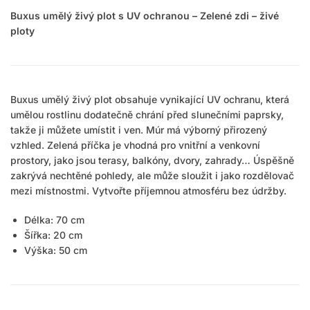
Buxus umělý živý plot s UV ochranou – Zelené zdi – živé
ploty
Buxus umělý živý plot obsahuje vynikající UV ochranu, která
umělou rostlinu dodatečně chrání před slunečními paprsky,
takže ji můžete umístit i ven. Múr má výborný přirozený
vzhled. Zelená příčka je vhodná pro vnitřní a venkovní
prostory, jako jsou terasy, balkóny, dvory, zahrady… Úspěšně
zakrývá nechtěné pohledy, ale může sloužit i jako rozdělovač
mezi místnostmi. Vytvořte příjemnou atmosféru bez údržby.
Délka: 70 cm
Šířka: 20 cm
Výška: 50 cm