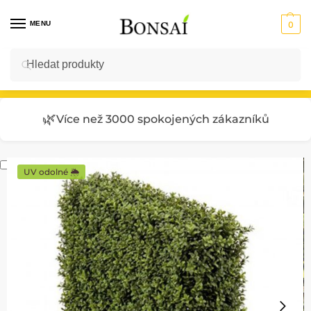
MENU
0
Hledat
Vstup do E-SHOPU
🌿
Více než 3000 spokojených zákazníků
UV odolné 🌦️