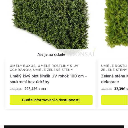
UMĚLÝ BUXUS
,
UMĚLÉ ROSTLINY S UV
UMĚLÉ ROSTL
OCHRANOU
,
UMĚLÉ ZELENÉ STĚNY
ZELENÉ STĚNY
Umělý živý plot šimšir UV rohož 100 cm –
Zelená stěna
soukromí bez údržby
dekorace
203,42
€
32,39
€
245,08
€
36,80
€
s DPH
Buďte informovaní o dostupnosti.