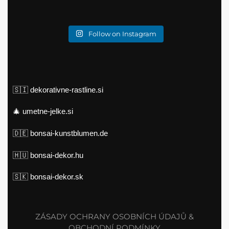
Follow on Instagram
🇸🇮
dekorativne-rastline.si
🎄
umetne-jelke.si
🇩🇪
bonsai-kunstblumen.de
🇭🇺
bonsai-dekor.hu
🇸🇰
bonsai-dekor.sk
ZÁSADY OCHRANY OSOBNÍCH ÚDAJŮ &
OBCHODNÍ PODMÍNKY