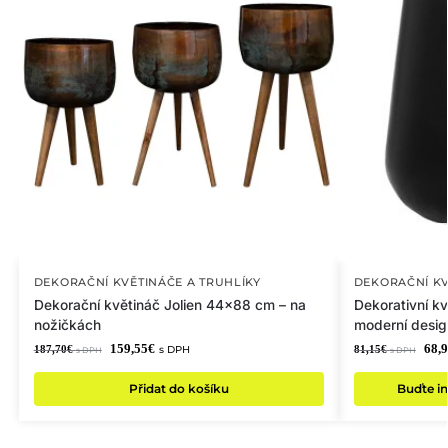
DEKORAČNÍ KVĚTINÁČE A TRUHLÍKY
DEKORAČNÍ KV
Dekorační květináč Jolien 44×88 cm – na
Dekorativní k
nožičkách
moderní desig
159,55
€
68,
187,70
€
81,15
€
s DPH
s DPH
s DPH
Přidat do košíku
Buďte in