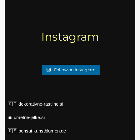
Instagram
Follow on Instagram
🇸🇮
dekorativne-rastline.si
🎄
umetne-jelke.si
🇩🇪
bonsai-kunstblumen.de