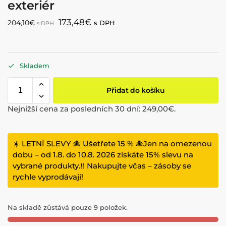
exteriér
173,48
€
204,10
€
s DPH
s DPH
Skladem
Přidat do košíku
Nejnižší cena za posledních 30 dní:
249,00
€
.
☀️ LETNÍ SLEVY 🐙 Ušetřete 15 % 🐙Jen na omezenou
dobu – od 1.8. do 10.8. 2026 získáte 15% slevu na
vybrané produkty.‼️ Nakupujte včas – zásoby se
rychle vyprodávají!
Na skladě zůstává pouze 9 položek.