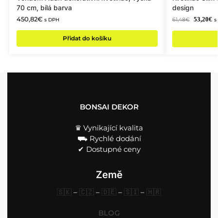
70 cm, bílá barva
design
450,82
€
53,20
€
61,48
€
s DPH
s
Přidat do košíku
BONSAI DEKOR
♛ Vynikající kvalita
⛟ Rychlé dodání
✔︎ Dostupné ceny
Země
🇸🇰
–
🇨🇿
–
🇩🇪
–
🇸🇮
–
🇭🇷
BLOG