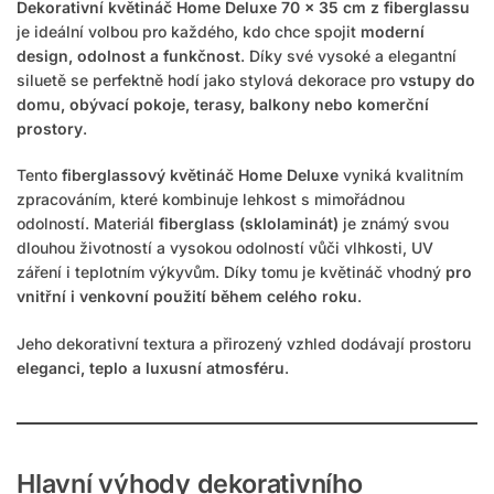
Dekorativní květináč Home Deluxe 70 × 35 cm z fiberglassu
je ideální volbou pro každého, kdo chce spojit
moderní
design, odolnost a funkčnost
. Díky své vysoké a elegantní
siluetě se perfektně hodí jako stylová dekorace pro
vstupy do
domu, obývací pokoje, terasy, balkony nebo komerční
prostory
.
Tento
fiberglassový květináč Home Deluxe
vyniká kvalitním
zpracováním, které kombinuje lehkost s mimořádnou
odolností. Materiál
fiberglass (sklolaminát)
je známý svou
dlouhou životností a vysokou odolností vůči vlhkosti, UV
záření i teplotním výkyvům. Díky tomu je květináč vhodný
pro
vnitřní i venkovní použití během celého roku
.
Jeho dekorativní textura a přirozený vzhled dodávají prostoru
eleganci, teplo a luxusní atmosféru
.
Hlavní výhody dekorativního