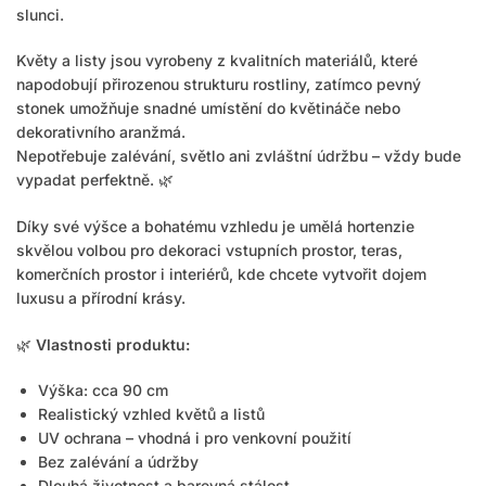
slunci.
Květy a listy jsou vyrobeny z kvalitních materiálů, které
napodobují přirozenou strukturu rostliny, zatímco pevný
stonek umožňuje snadné umístění do květináče nebo
dekorativního aranžmá.
Nepotřebuje zalévání, světlo ani zvláštní údržbu – vždy bude
vypadat perfektně. 🌿
Díky své výšce a bohatému vzhledu je umělá hortenzie
skvělou volbou pro dekoraci vstupních prostor, teras,
komerčních prostor i interiérů, kde chcete vytvořit dojem
luxusu a přírodní krásy.
🌿
Vlastnosti produktu:
Výška: cca 90 cm
Realistický vzhled květů a listů
UV ochrana – vhodná i pro venkovní použití
Bez zalévání a údržby
Dlouhá životnost a barevná stálost