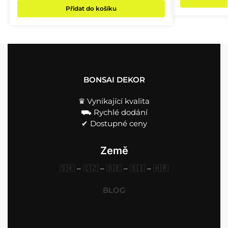
Přidat do košíku
BONSAI DEKOR
♛ Vynikající kvalita
⛟ Rychlé dodání
✔︎ Dostupné ceny
Země
🇸🇰
–
🇨🇿
–
🇩🇪
–
🇸🇮
–
🇭🇷
BLOG