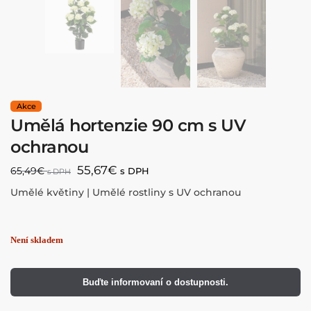
Umělá hortenzie 90 cm s UV
ochranou
55,67
€
65,49
€
s DPH
s DPH
Umělé květiny | Umělé rostliny s UV ochranou
Buďte informovaní o dostupnosti.