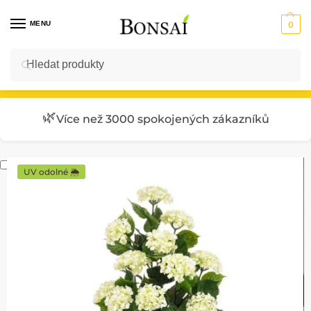
MENU
0
Hledat
Vstup do E-SHOPU
🌿
Více než 3000 spokojených zákazníků
UV odolné 🌦️