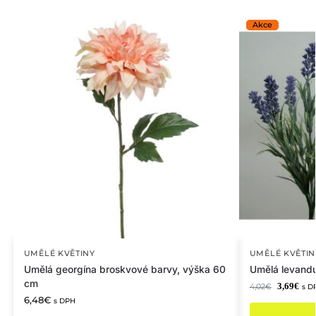
UMĚLÉ KVĚTINY
UMĚLÉ KVĚTIN
Umělá georgína broskvové barvy, výška 60
Umělá levandu
cm
3,69
€
4,02
€
s D
6,48
€
s DPH