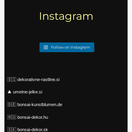
Instagram
Follow on Instagram
🇸🇮
dekorativne-rastline.si
🎄
umetne-jelke.si
🇩🇪
bonsai-kunstblumen.de
🇭🇺
bonsai-dekor.hu
🇸🇰
bonsai-dekor.sk