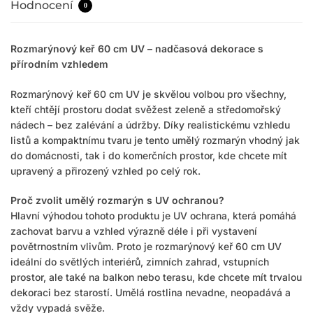
Hodnocení
0
Rozmarýnový keř 60 cm UV – nadčasová dekorace s
přírodním vzhledem
Rozmarýnový keř 60 cm UV je skvělou volbou pro všechny,
kteří chtějí prostoru dodat svěžest zeleně a středomořský
nádech – bez zalévání a údržby. Díky realistickému vzhledu
listů a kompaktnímu tvaru je tento umělý rozmarýn vhodný jak
do domácnosti, tak i do komerčních prostor, kde chcete mít
upravený a přirozený vzhled po celý rok.
Proč zvolit umělý rozmarýn s UV ochranou?
Hlavní výhodou tohoto produktu je UV ochrana, která pomáhá
zachovat barvu a vzhled výrazně déle i při vystavení
povětrnostním vlivům. Proto je rozmarýnový keř 60 cm UV
ideální do světlých interiérů, zimních zahrad, vstupních
prostor, ale také na balkon nebo terasu, kde chcete mít trvalou
dekoraci bez starostí. Umělá rostlina nevadne, neopadává a
vždy vypadá svěže.