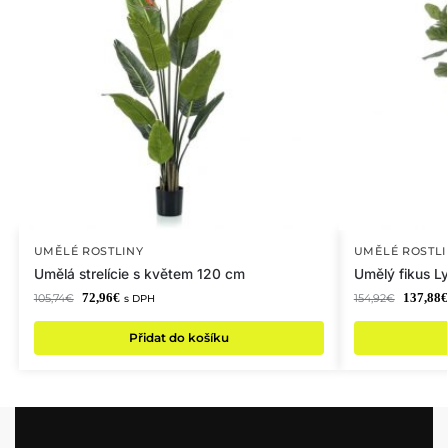
UMĚLÉ ROSTLINY
UMĚLÉ ROSTLI
Umělá strelície s květem 120 cm
Umělý fikus L
72,96
€
137,88
€
105,74
€
154,92
€
s DPH
Přidat do košíku