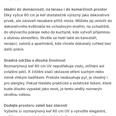
Ideální do domácnosti, na terasu i do komerčních prostor
Díky výšce 60 cm je keř dostatečně výrazný jako dekorativní
prvek, ale zároveň nezabere příliš místa. Můžete jej umístit do
dekorativního květináče ke vchodovým dveřím, na schodiště,
do obývacího pokoje nebo do kuchyně, kde vytvoří příjemnou
a útulnou atmosféru. Skvěle se hodí také do kanceláří,
recepcí, salonů a apartmánů, kde chcete dokonalý vzhled bez
další práce.
Snadná údržba a dlouhá životnost
Rozmarýnový keř 60 cm UV nepotřebuje vodu, stříhání ani
zvláštní péči. K čištění stačí občasné otření suchým nebo
mírně vlhkým hadříkem. Protože neobsahuje pyl, je vhodný i
pro alergiky. Pokud hledáte praktické a estetické řešení, které
bude dlouho vypadat jako nové, je tento umělý rozmarýn
skvělou volbou.
Dodejte prostoru zeleň bez starostí
Vyberte si rozmarýnový keř 60 cm UV a vytvořte elegantní,