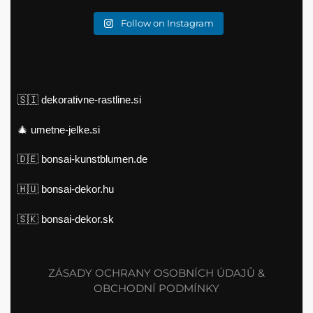
Follow on Instagram
🇸🇮
dekorativne-rastline.si
🎄
umetne-jelke.si
🇩🇪
bonsai-kunstblumen.de
🇭🇺
bonsai-dekor.hu
🇸🇰
bonsai-dekor.sk
ZÁSADY OCHRANY OSOBNÍCH ÚDAJŮ &
OBCHODNÍ PODMÍNKY