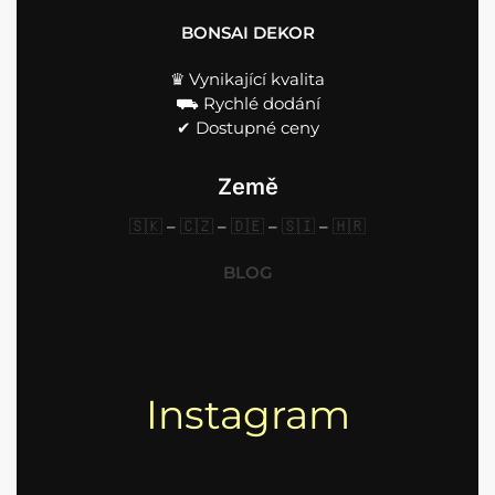
BONSAI DEKOR
♛ Vynikající kvalita
⛟ Rychlé dodání
✔︎ Dostupné ceny
Země
🇸🇰
–
🇨🇿
–
🇩🇪
–
🇸🇮
–
🇭🇷
BLOG
Instagram