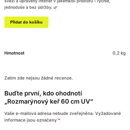
svěží a upravený interiér v jakémkoli prostoru – rychle,
jednoduše a bez údržby. 🌿
Přidat do košíku
Hmotnost
0,2 kg
Zatím zde nejsou žádné recenze.
Buďte první, kdo ohodnotí
„Rozmarýnový keř 60 cm UV“
Vaše e-mailová adresa nebude zveřejněna.
Vyžadované
informace jsou označeny
*