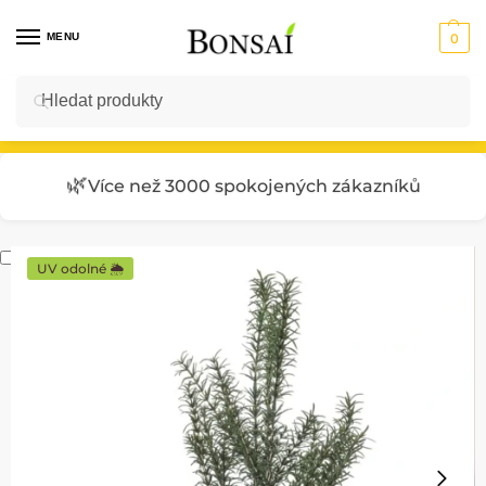
MENU
0
Hledat
Vstup do E-SHOPU
🌿
Více než 3000 spokojených zákazníků
UV odolné 🌦️