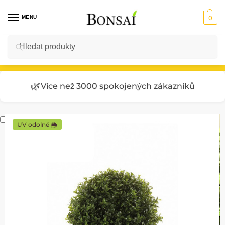
MENU
0
Hledat
Vstup do E-SHOPU
🌿
Více než 3000 spokojených zákazníků
UV odolné 🌦️