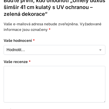
Buďte první, kdo ohodnotí „Umělý buxus
šimšir 41 cm kulatý s UV ochranou –
zelená dekorace“
Vaše e-mailová adresa nebude zveřejněna.
Vyžadované
informace jsou označeny
*
Vaše hodnocení
*
Vaše recenze
*