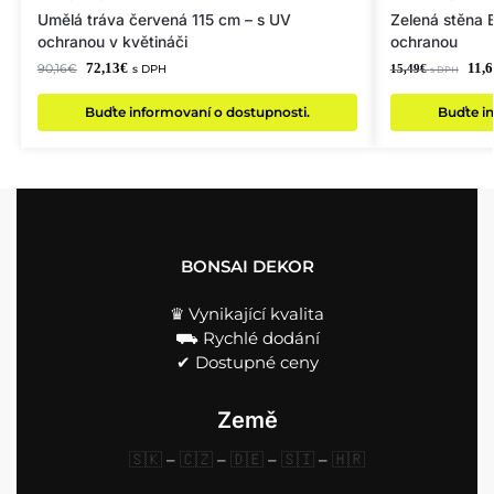
Umělá tráva červená 115 cm – s UV
Zelená stěna 
ochranou v květináči
ochranou
72,13
€
11,6
90,16
€
15,49
€
s DPH
s DPH
Buďte informovaní o dostupnosti.
Buďte in
BONSAI DEKOR
♛ Vynikající kvalita
⛟ Rychlé dodání
✔︎ Dostupné ceny
Země
🇸🇰
–
🇨🇿
–
🇩🇪
–
🇸🇮
–
🇭🇷