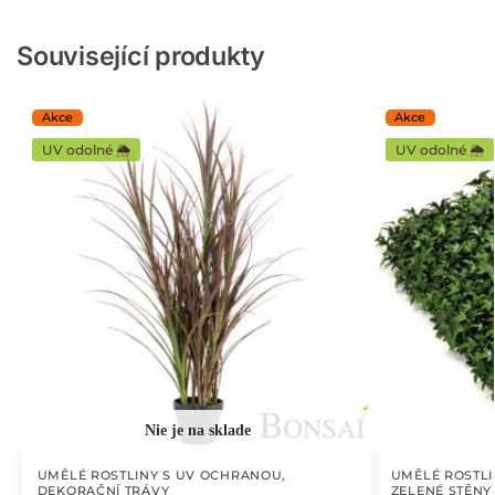
Související produkty
UV odolné 🌦️
UV odolné 🌦️
UMĚLÉ ROSTLINY S UV OCHRANOU
,
UMĚLÉ ROSTL
DEKORAČNÍ TRÁVY
ZELENÉ STĚNY