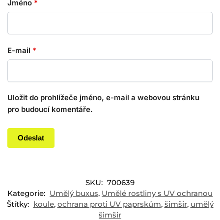
Jméno
*
E-mail
*
Uložit do prohlížeče jméno, e-mail a webovou stránku
pro budoucí komentáře.
SKU:
700639
Kategorie:
Umělý buxus
,
Umělé rostliny s UV ochranou
Štítky:
koule
,
ochrana proti UV paprskům
,
šimšir
,
umělý
šimšir