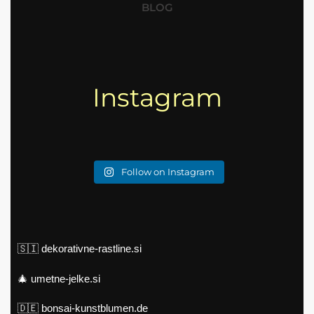
BLOG
Instagram
Follow on Instagram
🇸🇮
dekorativne-rastline.si
🎄
umetne-jelke.si
🇩🇪
bonsai-kunstblumen.de