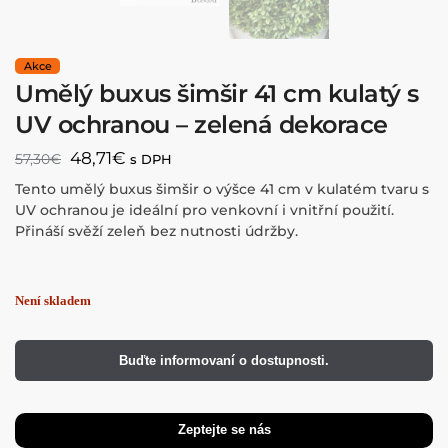
Umělý buxus šimšir 41 cm kulatý s
UV ochranou – zelená dekorace
48,71
€
57,30
€
s DPH
Tento umělý buxus šimšir o výšce 41 cm v kulatém tvaru s
UV ochranou je ideální pro venkovní i vnitřní použití.
Přináší svěží zeleň bez nutnosti údržby.
Buďte informovaní o dostupnosti.