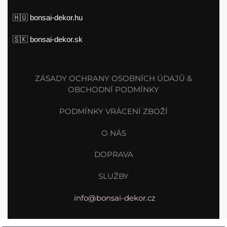
🇭🇺
bonsai-dekor.hu
🇸🇰
bonsai-dekor.sk
ZÁSADY OCHRANY OSOBNÍCH ÚDAJŮ &
OBCHODNÍ PODMÍNKY
PODMÍNKY VRÁCENÍ ZBOŽÍ
O NÁS
DOPRAVA
SLUŽBY
info@bonsai-dekor.cz